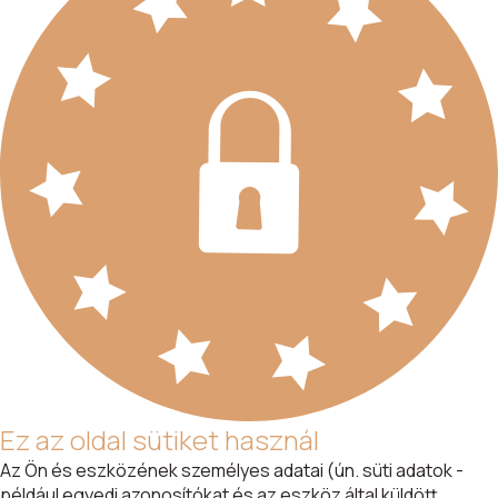
Ez az oldal sütiket használ
Az Ön és eszközének személyes adatai (ún. süti adatok -
például egyedi azonosítókat és az eszköz által küldött