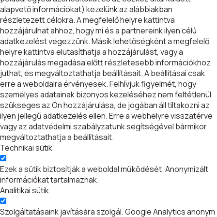
alapvető információkat) kezelünk az alábbiakban
részletezett célokra. A megfelelő helyre kattintva
hozzájárulhat ahhoz, hogy mi és a partnereink ilyen célú
adatkezelést végezzünk. Másik lehetőségként a megfelelő
helyre kattintva elutasíthatja a hozzájárulást, vagy a
hozzájárulás megadása előtt részletesebb információkhoz
juthat, és megváltoztathatja beállításait. A beállításai csak
erre a weboldalra érvényesek. Felhívjuk figyelmét, hogy
személyes adatainak bizonyos kezeléséhez nem feltétlenül
szükséges az Ön hozzájárulása, de jogában áll tiltakozni az
ilyen jellegű adatkezelés ellen. Erre a webhelyre visszatérve
vagy az adatvédelmi szabályzatunk segítségével bármikor
megváltoztathatja a beállításait.
Technikai sütik
Ezek a sütik biztosítják a weboldal működését. Anonymizált
információkat tartalmaznak.
Analitikai sütik
Szolgáltatásaink javítására szolgál. Google Analytics anonym