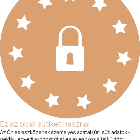
Ez az oldal sütiket használ
Az Ön és eszközének személyes adatai (ún. süti adatok -
például egyedi azonosítókat és az eszköz által küldött