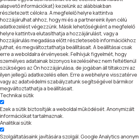
alapvető információkat) kezelünk az alábbiakban
részletezett célokra. A megfelelő helyre kattintva
hozzájárulhat ahhoz, hogy mi és a partnereink ilyen célú
adatkezelést végezzünk. Másik lehetőségként a megfelelő
helyre kattintva elutasíthatja a hozzájárulást, vagy a
hozzájárulás megadása előtt részletesebb információkhoz
juthat, és megváltoztathatja beállításait. A beállításai csak
erre a weboldalra érvényesek. Felhívjuk figyelmét, hogy
személyes adatainak bizonyos kezeléséhez nem feltétlenül
szükséges az Ön hozzájárulása, de jogában áll tiltakozni az
ilyen jellegű adatkezelés ellen. Erre a webhelyre visszatérve
vagy az adatvédelmi szabályzatunk segítségével bármikor
megváltoztathatja a beállításait.
Technikai sütik
Ezek a sütik biztosítják a weboldal működését. Anonymizált
információkat tartalmaznak.
Analitikai sütik
Szolgáltatásaink javítására szolgál. Google Analytics anonym