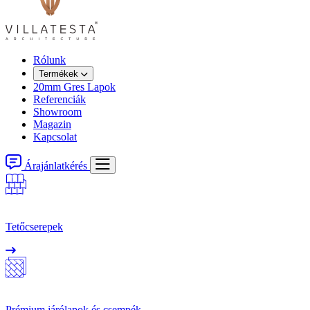
Rólunk
Termékek
20mm Gres Lapok
Referenciák
Showroom
Magazin
Kapcsolat
Árajánlatkérés
Tetőcserepek
Prémium járólapok és csempék