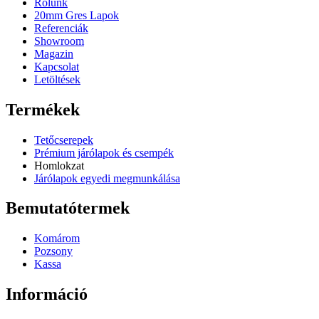
Rólunk
20mm Gres Lapok
Referenciák
Showroom
Magazin
Kapcsolat
Letöltések
Termékek
Tetőcserepek
Prémium járólapok és csempék
Homlokzat
Járólapok egyedi megmunkálása
Bemutatótermek
Komárom
Pozsony
Kassa
Információ