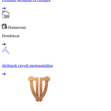
Hamarosan
Homlokzat
Járólapok egyedi megmunkálása