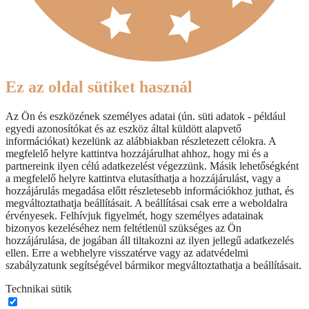
Ez az oldal sütiket használ
Az Ön és eszközének személyes adatai (ún. süti adatok - például
egyedi azonosítókat és az eszköz által küldött alapvető
információkat) kezelünk az alábbiakban részletezett célokra. A
megfelelő helyre kattintva hozzájárulhat ahhoz, hogy mi és a
partnereink ilyen célú adatkezelést végezzünk. Másik lehetőségként
a megfelelő helyre kattintva elutasíthatja a hozzájárulást, vagy a
hozzájárulás megadása előtt részletesebb információkhoz juthat, és
megváltoztathatja beállításait. A beállításai csak erre a weboldalra
érvényesek. Felhívjuk figyelmét, hogy személyes adatainak
bizonyos kezeléséhez nem feltétlenül szükséges az Ön
hozzájárulása, de jogában áll tiltakozni az ilyen jellegű adatkezelés
ellen. Erre a webhelyre visszatérve vagy az adatvédelmi
szabályzatunk segítségével bármikor megváltoztathatja a beállításait.
Technikai sütik