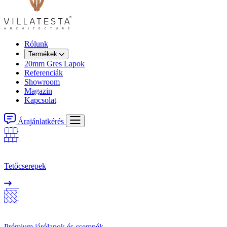
Rólunk
Termékek
20mm Gres Lapok
Referenciák
Showroom
Magazin
Kapcsolat
Árajánlatkérés
Tetőcserepek
Prémium járólapok és csempék