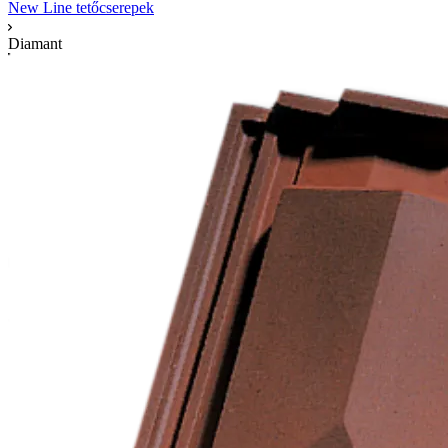
New Line tetőcserepek
Diamant