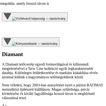
 megoldás, amely hosszú távon is
Diamant
A Diamant tetőcserép egyedi formavilágával és kifinomult
megjelenésével a New Line kollekció egyik legkarakteresebb
darabja. Különleges felületkezelése és markáns kialakítása révén
azonnal kitűnik a hagyományos tetőmegoldások közül.
Nem véletlen, hogy 2003-ban aranyérmet nyert a párizsi BATIMAT
nemzetközi építészeti kiállításon. Magas szilárdsága, precíz
kivitelezése és kiváló fagyállósága hosszú távon is megbízható
választássá teszi.
Ár
: