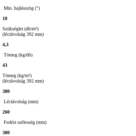
Min. hajlásszög (°)
10
Szükséglet (db/m²)
(léctávolság 392 mm)
4,3
Tömeg (kg/db)
43
Tömeg (kg/m²)
(léctávolság 392 mm)
380
Léctávolság (mm)
260
Fedési szélesség (mm)
380