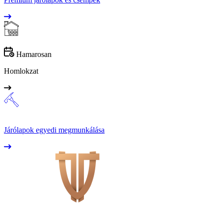
Hamarosan
Homlokzat
Járólapok egyedi megmunkálása