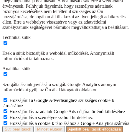
megváltoztathatja beállításait. A beállításai csak erre a weboldalra
érvényesek. Felhívjuk figyelmét, hogy személyes adatainak
bizonyos kezeléséhez nem feltétlenül szükséges az Ön
hozzájárulása, de jogában áll tiltakozni az ilyen jellegű adatkezelés
ellen. Erre a webhelyre visszatérve vagy az adatvédelmi
szabályzatunk segítségével bármikor megváltoztathatja a beállításait.
Technikai sütik
Ezek a sütik biztosítják a weboldal működését. Anonymizált
információkat tartalmaznak.
Analitikai sütik
Szolgáltatásaink javítására szolgál. Google Analytics anonym
információkat gyűjt az Ön által látogatott oldalakon
Hozzájárul a Google Advertisinghez szükséges cookie-k
tárolásához
Hozzájárulás az adatok Google Ads céljára történő küldéséhez
Hozzájárulás a személyre szabott hirdetéshez
Hozzájárulás a cookie-k tárolásához a Google Analytics számára
Süti beállítások
Mindet elutasít
Ajánlott beállítások elfogadása