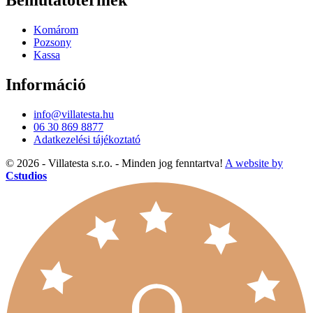
Bemutatótermek
Komárom
Pozsony
Kassa
Információ
info@villatesta.hu
06 30 869 8877
Adatkezelési tájékoztató
© 2026 - Villatesta s.r.o. - Minden jog fenntartva!
A website by
Cstudios