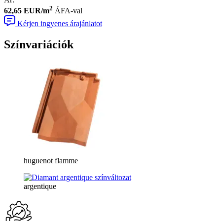
2
62,65 EUR/m
ÁFA-val
Kérjen ingyenes árajánlatot
Színvariációk
huguenot flamme
argentique