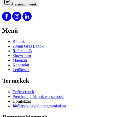
Árajánlatot kérek
Menü
Rólunk
20mm Gres Lapok
Referenciák
Showroom
Magazin
Kapcsolat
Letöltések
Termékek
Tetőcserepek
Prémium járólapok és csempék
Homlokzat
Járólapok egyedi megmunkálása