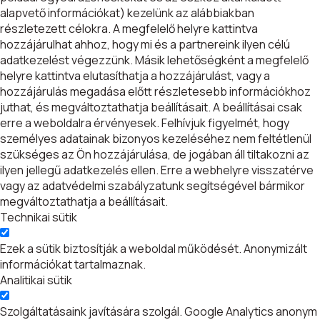
alapvető információkat) kezelünk az alábbiakban
részletezett célokra. A megfelelő helyre kattintva
hozzájárulhat ahhoz, hogy mi és a partnereink ilyen célú
adatkezelést végezzünk. Másik lehetőségként a megfelelő
helyre kattintva elutasíthatja a hozzájárulást, vagy a
hozzájárulás megadása előtt részletesebb információkhoz
juthat, és megváltoztathatja beállításait. A beállításai csak
erre a weboldalra érvényesek. Felhívjuk figyelmét, hogy
személyes adatainak bizonyos kezeléséhez nem feltétlenül
szükséges az Ön hozzájárulása, de jogában áll tiltakozni az
ilyen jellegű adatkezelés ellen. Erre a webhelyre visszatérve
vagy az adatvédelmi szabályzatunk segítségével bármikor
megváltoztathatja a beállításait.
Technikai sütik
Ezek a sütik biztosítják a weboldal működését. Anonymizált
információkat tartalmaznak.
Analitikai sütik
Szolgáltatásaink javítására szolgál. Google Analytics anonym