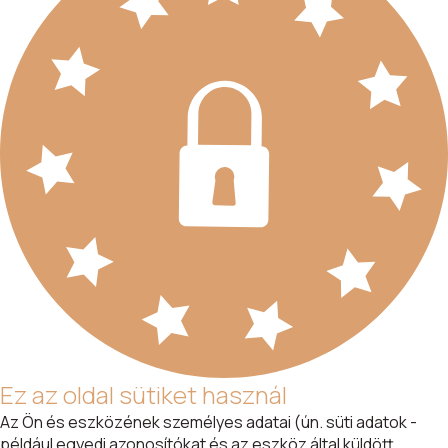
Ez az oldal sütiket használ
Az Ön és eszközének személyes adatai (ún. süti adatok -
például egyedi azonosítókat és az eszköz által küldött