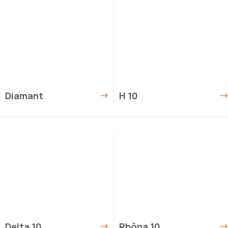
Diamant
H 10
Delta 10
Rhôna 10