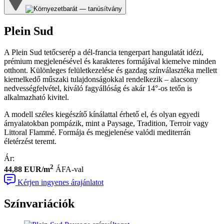
Plein Sud
A Plein Sud tetőcserép a dél-francia tengerpart hangulatát idézi,
prémium megjelenésével és karakteres formájával kiemelve minden
otthont. Különleges felületkezelése és gazdag színválasztéka mellett
kiemelkedő műszaki tulajdonságokkal rendelkezik – alacsony
nedvességfelvétel, kiváló fagyállóság és akár 14°-os tetőn is
alkalmazható kivitel.
A modell széles kiegészítő kínálattal érhető el, és olyan egyedi
árnyalatokban pompázik, mint a Paysage, Tradition, Terroir vagy
Littoral Flammé. Formája és megjelenése valódi mediterrán
életérzést teremt.
Ár
:
2
44,88 EUR/m
ÁFA-val
Kérjen ingyenes árajánlatot
Színvariációk