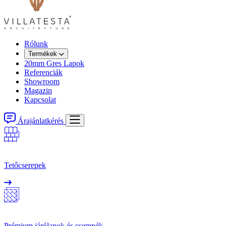
Rólunk
Termékek
20mm Gres Lapok
Referenciák
Showroom
Magazin
Kapcsolat
Árajánlatkérés
Tetőcserepek
Prémium járólapok és csempék