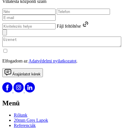
Villatesta központi szám
Fájl feltöltése
Elfogadom az
Adatvédelmi nyilatkozatot
.
Árajánlatot kérek
Menü
Rólunk
20mm Gres Lapok
Referenciák