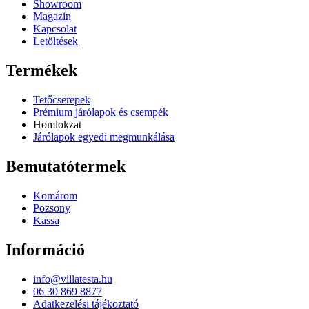
Showroom
Magazin
Kapcsolat
Letöltések
Termékek
Tetőcserepek
Prémium járólapok és csempék
Homlokzat
Járólapok egyedi megmunkálása
Bemutatótermek
Komárom
Pozsony
Kassa
Információ
info@villatesta.hu
06 30 869 8877
Adatkezelési tájékoztató