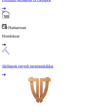
Hamarosan
Homlokzat
Járólapok egyedi megmunkálása