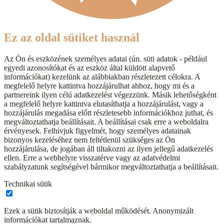
Ez az oldal sütiket használ
Az Ön és eszközének személyes adatai (ún. süti adatok - például
egyedi azonosítókat és az eszköz által küldött alapvető
információkat) kezelünk az alábbiakban részletezett célokra. A
megfelelő helyre kattintva hozzájárulhat ahhoz, hogy mi és a
partnereink ilyen célú adatkezelést végezzünk. Másik lehetőségként
a megfelelő helyre kattintva elutasíthatja a hozzájárulást, vagy a
hozzájárulás megadása előtt részletesebb információkhoz juthat, és
megváltoztathatja beállításait. A beállításai csak erre a weboldalra
érvényesek. Felhívjuk figyelmét, hogy személyes adatainak
bizonyos kezeléséhez nem feltétlenül szükséges az Ön
hozzájárulása, de jogában áll tiltakozni az ilyen jellegű adatkezelés
ellen. Erre a webhelyre visszatérve vagy az adatvédelmi
szabályzatunk segítségével bármikor megváltoztathatja a beállításait.
Technikai sütik
Ezek a sütik biztosítják a weboldal működését. Anonymizált
információkat tartalmaznak.