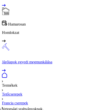
Hamarosan
Homlokzat
Járólapok egyedi megmunkálása
Termékek
Tetőcserepek
Francia cserepek
s biztonsági szabványoknak.