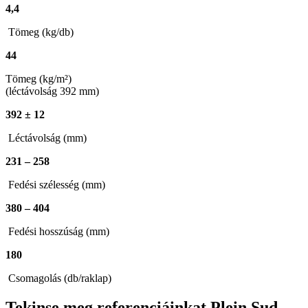
4,4
Tömeg (kg/db)
44
Tömeg (kg/m²)
(léctávolság 392 mm)
392 ± 12
Léctávolság (mm)
231 – 258
Fedési szélesség (mm)
380 – 404
Fedési hosszúság (mm)
180
Csomagolás (db/raklap)
Tekinse meg referenciáinkat
Plein Sud