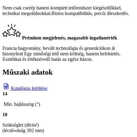
Nem csak cserép hanem komplett tetőrendszer kiegészítőkkel,
technikai megoldásokkal.Biztos kompatibilitás, precíz illeszkedés.
Prémium megjelenés, magasabb ingatlanérték
Francia hagyomány, bevált technológia és generációkon át
bizonyított Egy minőségi tető nem költség, hanem befektetés.
Esztétikai és értéknövelő hatás az egész házon.
Műszaki adatok
Katalógus letöltése
14
Min. hajlásszög (°)
10
Szükséglet (db/m²)
(léctávolság 392 mm)